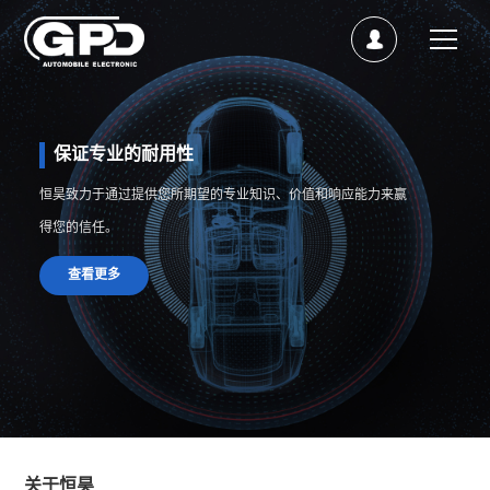
保证专业的耐用性
恒昊致力于通过提供您所期望的专业知识、价值和响应能力来赢
优质汽车零部件
得您的信任。
我们已经通过了IATF16969认证。
查看更多
查看更多
关于恒昊