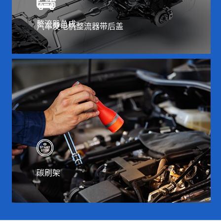
整流器总成
汽车发电机整流器带后盖
碳刷架