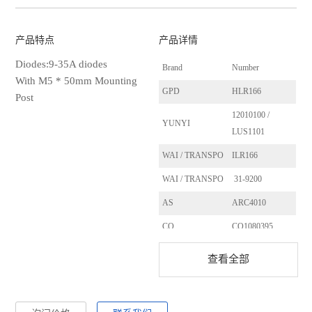
产品特点
产品详情
Diodes:9-35A diodes
Brand
Number
With M5 * 50mm Mounting
GPD
HLR166
Post
12010100 /
YUNYI
LUS1101
WAI / TRANSPO
ILR166
WAI / TRANSPO
31-9200
AS
ARC4010
CQ
CQ1080395
HUCO
139525
查看全部
CASE
3116088R1
CARGO
130643