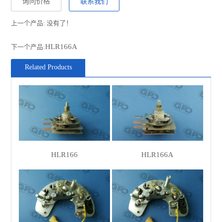
询问价格
联系我们
SANDO
SRC25100
上一个产品: 没有了！
VALEO
433485
TALBOT
5061613
HLR166A
下一个产品:
RENAULT
85480700
Related Products
WOODAUTO
RTF3923
UNIPOINT
REC-822
POWERMAX
81111152
DUCELLIER
593057
MITSUBISHI
A00Q2140C
HLR166
HLR166A
PERKINS
29810305
ENGINE
MAGNETI
940038265
MARELLI
CASCO
CRC25100AS