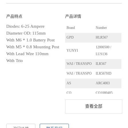
产品特点
产品详情
Diodes: 6-25 Ampere
Brand
Number
Diameter OD: 115mm
GPD
HLR567
With M6 * 1.0 Battery Post
With M5 * 0.8 Mounting Post
12000500 /
YUNYI
With Lead Wire 110mm
LUS136
With Trio
WAI / TRANSPO
ILR567
WAI / TRANSPO
ILR567HD
AS
ARC4003
CQ
CQ1080485
HUCO
139631
查看全部
CARGO
132720
SANDO
SRC25102