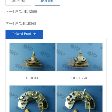
询问价格
联系我们
UNIPOINT
REC-832
HLR566
上一个产品:
WOODAUTO
RTF4954A
MOBILETRON
RL-11H
HLR568
下一个产品:
REAL
21105201BN
Related Products
REAL
21105201OE
LUCAS
84468
LUCAS
UBB136
LESTER
24203
LESTER
24214
HLR166
HLR166A
FIT UNITS
54022128
FIT UNITS
54022171
CASCO
CRC25102AS
CASCO
CRC25102GS